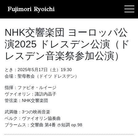
Fujimori Ryoichi
tog
NHK交響楽団 ヨーロッパ公
演2025 ドレスデン公演（ド
レスデン音楽祭参加公演）
とき：2025年5月17日（土）19:30
会場：聖母教会（ドイツ ドレスデン）
指揮：ファビオ・ルイージ
ヴァイオリン：諏訪内晶子
管弦楽：NHK交響楽団
武満徹：3つの映画音楽
ベルク：ヴァイオリン協奏曲
ブラームス：交響曲 第4番 ホ短調 op.98