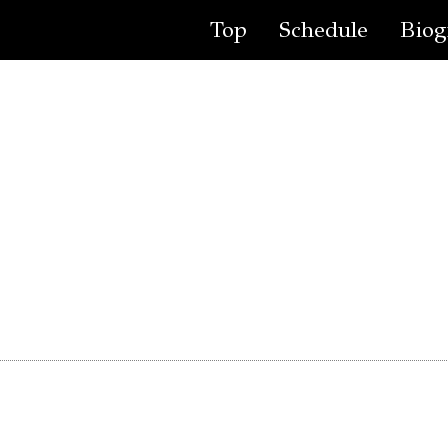
Top
Schedule
Biog
演