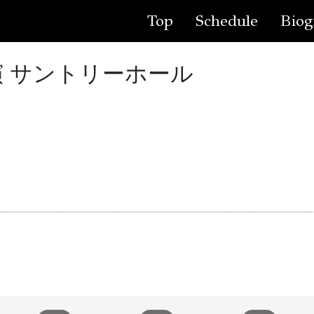
Top
Schedule
Biog
公演 サントリーホール
」