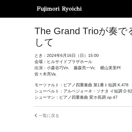
Fujimori Ryoichi
The Grand Tr
して
とき：2024年6月16日（日）15:00
会場：ヒルサイドプラザホール
出演：小森谷巧Vn. 藤森亮一Vc. 横山美里Pf.
佐々木亮Va.
モーツァルト：ピアノ四重奏曲 第1番ト短調 K.478
シューベルト：アルペジォーネ・ソナタ イ短調 D 8
シューマン：ピアノ四重奏曲 変ホ長調 op.47
一覧に戻る