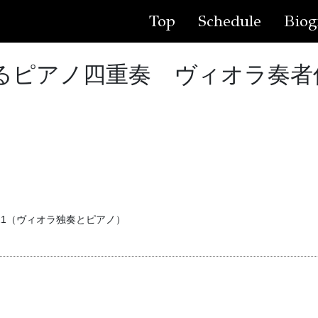
Top
Schedule
Biog
ioが奏でるピアノ四重奏 ヴィオラ
21（ヴィオラ独奏とピアノ）