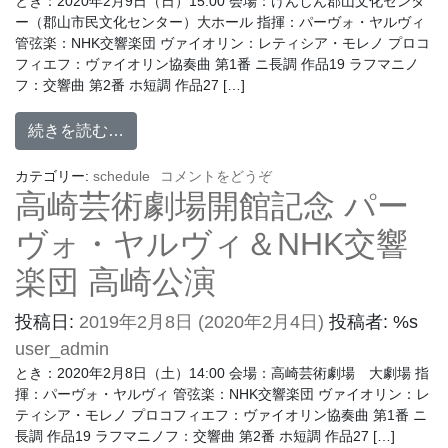
とき：2020年2月9日（日）15:00 会場：けんしん郡山文化センタ
ー（郡山市民文化センター）大ホール 指揮：パーヴォ・ヤルヴィ
管弦楽：NHK交響楽団 ヴァイオリン：レティシア・モレノ プロコ
フィエフ：ヴァイオリン協奏曲 第1番 ニ長調 作品19 ラフマニノ
フ：交響曲 第2番 ホ短調 作品27 […]
続きを読む…
カテゴリー:
schedule
コメントをどうぞ
高崎芸術劇場開館記念 パー
ヴォ・ヤルヴィ＆NHK交響
楽団 高崎公演
投稿日:
2019年2月8日
(2020年2月4日)
投稿者: %s
user_admin
とき：2020年2月8日（土）14:00 会場：高崎芸術劇場 大劇場 指
揮：パーヴォ・ヤルヴィ 管弦楽：NHK交響楽団 ヴァイオリン：レ
ティシア・モレノ プロコフィエフ：ヴァイオリン協奏曲 第1番 ニ
長調 作品19 ラフマニノフ：交響曲 第2番 ホ短調 作品27 […]