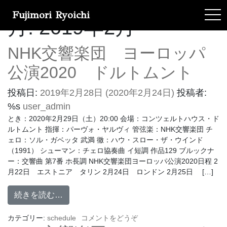
Fujimori Ryoichi
tog
月:
2019年2月
NHK交響楽団 ヨーロッパ
公演2020 ドルトムント
投稿日:
2019年2月28日
(2020年2月24日)
投稿者:
%s
user_admin
とき：2020年2月29日（土）20:00 会場：コンツェルトハウス・ド
ルトムント 指揮：パーヴォ・ヤルヴィ 管弦楽：NHK交響楽団 チ
ェロ：ソル・ガベッタ 武満 徹：ハウ・スロー・ザ・ウインド
（1991） シューマン：チェロ協奏曲 イ短調 作品129 ブルックナ
ー：交響曲 第7番 ホ長調 NHK交響楽団ヨーロッパ公演2020日程 2
月22日 エストニア タリン 2月24日 ロンドン 2月25日 […]
続きを読む…
カテゴリー:
schedule
コメントをどうぞ