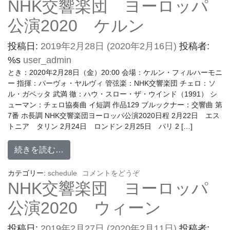
NHK交響楽団 ヨーロッパ
公演2020 ケルン
投稿日:
2019年2月28日
(2020年2月16日)
投稿者:
%s
user_admin
とき：2020年2月28日（金）20:00 会場：ケルン・フィルハーモニ
ー 指揮：パーヴォ・ヤルヴィ 管弦楽：NHK交響楽団 チェロ：ソ
ル・ガベッタ 武満 徹：ハウ・スロー・ザ・ウインド（1991） シ
ューマン：チェロ協奏曲 イ短調 作品129 ブルックナー：交響曲 第
7番 ホ長調 NHK交響楽団ヨーロッパ公演2020日程 2月22日 エス
トニア タリン 2月24日 ロンドン 2月25日 パリ 2 […]
続きを読む…
カテゴリー:
schedule
コメントをどうぞ
NHK交響楽団 ヨーロッパ
公演2020 ウィーン
投稿日:
2019年2月27日
(2020年2月11日)
投稿者: