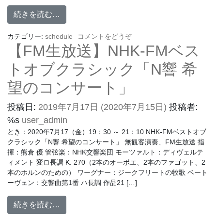
続きを読む…
カテゴリー:
schedule
コメントをどうぞ
【FM生放送】NHK-FMベス
トオブクラシック「N響 希
望のコンサート」
投稿日:
2019年7月17日
(2020年7月15日)
投稿者:
%s
user_admin
とき：2020年7月17（金）19：30 ～ 21：10 NHK-FMベストオブ
クラシック「N響 希望のコンサート」 無観客演奏、FM生放送 指
揮：熊倉 優 管弦楽：NHK交響楽団 モーツァルト：ディヴェルテ
ィメント 変ロ長調 K. 270（2本のオーボエ、2本のファゴット、2
本のホルンのための） ワーグナー：ジークフリートの牧歌 ベート
ーヴェン：交響曲第1番 ハ長調 作品21 […]
続きを読む…