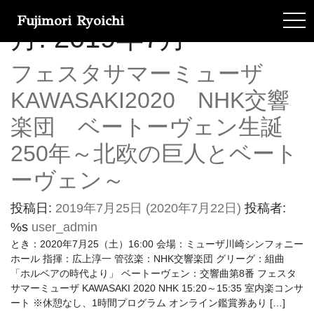
Fujimori Ryoichi
tog
月:
2019年7月
フェスタサマーミューザ
KAWASAKI2020 NHK交響
楽団 ベートーヴェン生誕
250年～北欧の巨人とベート
ーヴェン～
投稿日:
2019年7月25日
(2020年7月22日)
投稿者:
%s
user_admin
とき：2020年7月25（土）16:00 会場：ミューザ川崎シンフォニー
ホール 指揮：広上淳一 管弦楽：NHK交響楽団 グリーグ：組曲
「ホルベアの時代より」 ベートーヴェン：交響曲第8番 フェスタ
サマーミューザ KAWASAKI 2020 NHK 15:20～15:35 室内楽コンサ
ート ※休憩なし、1時間プログラム オンライン鑑賞券あり […]