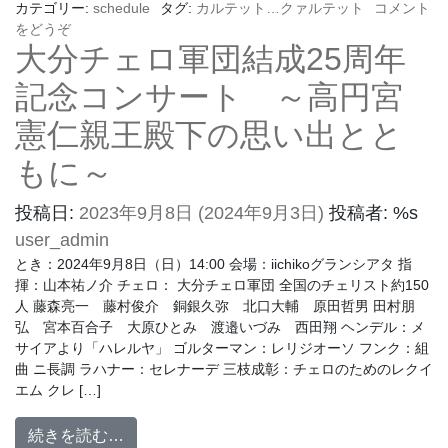
カテゴリー:
schedule
タグ:
カルテット…クァルテット
コメント
をどうぞ
大分チェロ軍団結成25周年
記念コンサート ～高円宮
憲仁親王殿下の思い出とと
もに～
投稿日:
2023年9月8日
(2024年9月3日)
投稿者: %s
user_admin
とき：2024年9月8日（日）14:00 会場：iichikoグランシアタ 指
揮：山本祐ノ介 チェロ： 大分チェロ軍団 全国のチェリスト約150
人 藤森亮一 藤村俊介 銅銀久弥 北口大輔 原田哲男 田村朋
弘 宮本百合子 大原ひとみ 渡邉いづみ 西田翔 ヘンデル：メ
サイアより「ハレルヤ」 ゴルターマン：レリジオーソ フンク：組
曲 ニ長調 ラハナー：セレナーデ 三枝成彰：チェロのためのレクイ
エム クレ […]
続きを読む…