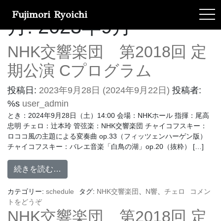
Fujimori Ryoichi
tog
月:
2023年9月
NHK交響楽団 第2018回 定
期公演 Cプログラム
投稿日:
2023年9月28日
(2024年9月22日)
投稿者:
%s
user_admin
とき：2024年9月28日（土）14:00 会場：NHKホール 指揮：尾高
忠明 チェロ：辻本玲 管弦楽：NHK交響楽団 チャイコフスキー：
ロココ風の主題による変奏曲 op.33（フィッツェンハーゲン版）
チャイコフスキー：バレエ音楽「白鳥の湖」op.20（抜粋） […]
続きを読む…
カテゴリー:
schedule
タグ:
NHK交響楽団
、
N響
、
チェロ
コメン
トをどうぞ
NHK交響楽団 第2018回 定