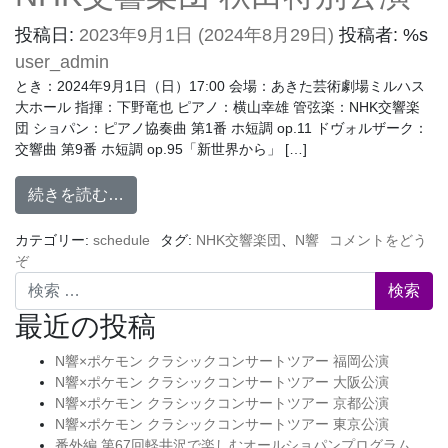
投稿日:
2023年9月1日
(2024年8月29日)
投稿者: %s
user_admin
とき：2024年9月1日（日）17:00 会場：あきた芸術劇場ミルハス
大ホール 指揮：下野竜也 ピアノ：横山幸雄 管弦楽：NHK交響楽
団 ショパン：ピアノ協奏曲 第1番 ホ短調 op.11 ドヴォルザーク：
交響曲 第9番 ホ短調 op.95「新世界から」 […]
続きを読む…
カテゴリー:
schedule
タグ:
NHK交響楽団
、
N響
コメントをどう
ぞ
検索
最近の投稿
N響×ポケモン クラシックコンサートツアー 福岡公演
N響×ポケモン クラシックコンサートツアー 大阪公演
N響×ポケモン クラシックコンサートツアー 京都公演
N響×ポケモン クラシックコンサートツアー 東京公演
番外編 第67回軽井沢で楽しむオールショパンプログラム