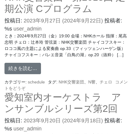
期公演 Cプログラム
投稿日:
2023年9月27日
(2024年9月22日)
投稿者:
%s
user_admin
とき：2024年9月27日（金）19:00 会場：NHKホール 指揮：尾高
忠明 チェロ：辻本玲 管弦楽：NHK交響楽団 チャイコフスキー：
ロココ風の主題による変奏曲 op.33（フィッツェンハーゲン版）
チャイコフスキー：バレエ音楽「白鳥の湖」op.20（抜粋） […]
続きを読む…
カテゴリー:
schedule
タグ:
NHK交響楽団
、
N響
、
チェロ
コメン
トをどうぞ
愛知室内オーケストラ ア
ンサンブルシリーズ第2回
投稿日:
2023年9月20日
(2024年9月18日)
投稿者:
%s
user_admin