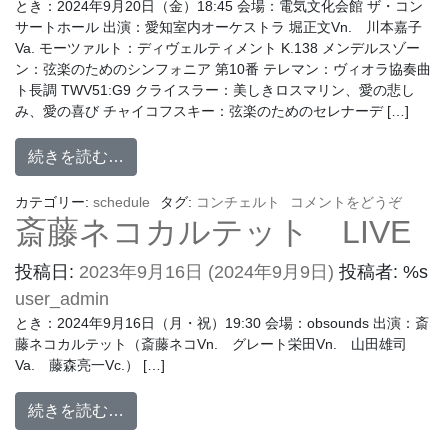
とき：2024年9月20日（金）18:45 会場：電気文化会館 ザ・コン
サートホール 出演：愛知室内オーケストラ 堀正文Vn. 川本嘉子
Va. モーツァルト：ディヴェルティメント K.138 メンデルスゾー
ン：弦楽のためのシンフォニア 第10番 テレマン：ヴィオラ協奏曲
ト長調 TWV51:G9 クライスラー：美しきロスマリン、愛の悲し
み、愛の喜び チャイコフスキー：弦楽のためのセレナーデ […]
続きを読む…
カテゴリー:
schedule
タグ:
コンチェルト
コメントをどうぞ
斎藤ネコカルテット LIVE
投稿日:
2023年9月16日
(2024年9月9日)
投稿者: %s
user_admin
とき：2024年9月16日（月・祝）19:30 会場：obsounds 出演：斎
藤ネコカルテット（斎藤ネコVn. グレート栄田Vn. 山田雄司
Va. 藤森亮一Vc.） […]
続きを読む…