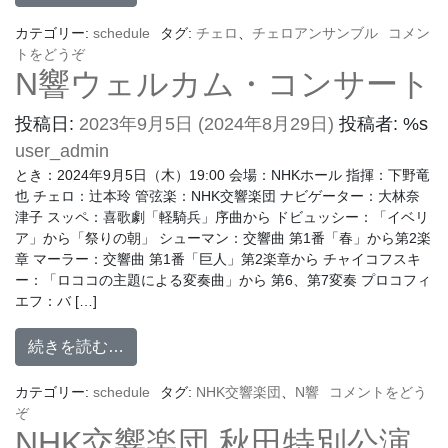
カテゴリー:
schedule
タグ:
チェロ
、
チェロアンサンブル
コメン
トをどうぞ
N響ウェルカム・コンサート
投稿日:
2023年9月5日
(2024年8月29日)
投稿者: %s
user_admin
とき：2024年9月5日（木）19:00 会場：NHKホール 指揮：下野竜
也 チェロ：辻本玲 管弦楽：NHK交響楽団 ナビゲーター：大林奈
津子 スッペ：喜歌劇「軽騎兵」序曲から ドビュッシー：「イベリ
ア」から「祭りの朝」 シューマン：交響曲 第1番「春」から第2楽
章 マーラー：交響曲 第1番「巨人」第2楽章から チャイコフスキ
ー：「ロココの主題による変奏曲」から 第6、第7変奏 プロコフィ
エフ：バ […]
続きを読む…
カテゴリー:
schedule
タグ:
NHK交響楽団
、
N響
コメントをどう
ぞ
NHK交響楽団 秋田特別公演