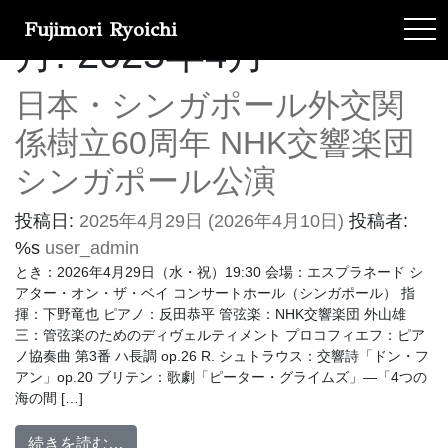
Fujimori Ryoichi
tog
月:
2025年4月
日本・シンガポール外交関
係樹立60周年 NHK交響楽団
シンガポール公演
投稿日:
2025年4月29日
(2026年4月10日)
投稿者:
%s
user_admin
とき：2026年4月29日（水・祝）19:30 会場：エスプラネード シ
アター・オン・ザ・ベイ コンサートホール（シンガポール） 指
揮：下野竜也 ピアノ：反田恭平 管弦楽：NHK交響楽団 外山雄
三：管弦楽のためのディヴェルティメント プロコフィエフ：ピア
ノ協奏曲 第3番 ハ長調 op.26 R. シュトラウス：交響詩「ドン・フ
アン」op.20 ブリテン：歌劇「ピーター・グライムズ」―「4つの
海の間 […]
続きを読む…