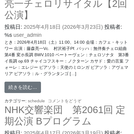
亮一チェロリサイタル【2回
公演】
投稿日:
2025年4月18日
(2026年3月23日)
投稿者:
%s
user_admin
とき：2026年4月18日（土）11:00、14:00 会場：カフェ・キット
ワー 出演：藤森亮一Vc. 村沢裕子Pf. バッハ：無伴奏チェロ組曲
第4番 変ホ長調 BWV.1010 ベートーヴェン：チェロソナタ 第3番
イ長調 op.69 チャイコフスキー：ノクターン カサド：愛の言葉 フ
ォーレ：エレジー ピアソラ：天使のミロンガ ピアソラ：アヴェマ
リア ピアソラ：ル・グランタンゴ […]
続きを読む…
カテゴリー:
schedule
コメントをどうぞ
NHK交響楽団 第2061回 定
期公演 Bプログラム
投稿日:
2025年4月17日
(2026年3月19日)
投稿者: