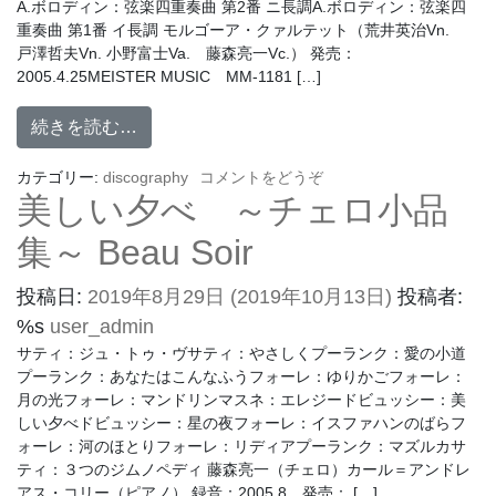
A.ボロディン：弦楽四重奏曲 第2番 ニ長調A.ボロディン：弦楽四
重奏曲 第1番 イ長調 モルゴーア・クァルテット（荒井英治Vn.
戸澤哲夫Vn. 小野富士Va. 藤森亮一Vc.） 発売：
2005.4.25MEISTER MUSIC MM-1181 […]
続きを読む…
カテゴリー:
discography
コメントをどうぞ
美しい夕べ ～チェロ小品
集～ Beau Soir
投稿日:
2019年8月29日
(2019年10月13日)
投稿者:
%s
user_admin
サティ：ジュ・トゥ・ヴサティ：やさしくプーランク：愛の小道
プーランク：あなたはこんなふうフォーレ：ゆりかごフォーレ：
月の光フォーレ：マンドリンマスネ：エレジードビュッシー：美
しい夕べドビュッシー：星の夜フォーレ：イスファハンのばらフ
ォーレ：河のほとりフォーレ：リディアプーランク：マズルカサ
ティ：３つのジムノペディ 藤森亮一（チェロ）カール＝アンドレ
アス・コリー（ピアノ） 録音：2005.8 発売： […]