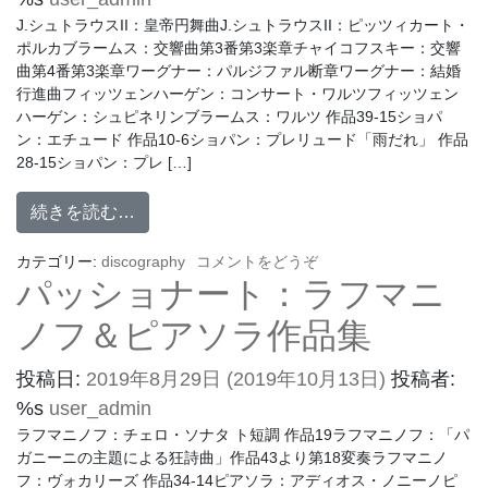
J.シュトラウスII：皇帝円舞曲J.シュトラウスII：ピッツィカート・
ポルカブラームス：交響曲第3番第3楽章チャイコフスキー：交響
曲第4番第3楽章ワーグナー：パルジファル断章ワーグナー：結婚
行進曲フィッツェンハーゲン：コンサート・ワルツフィッツェン
ハーゲン：シュピネリンブラームス：ワルツ 作品39-15ショパ
ン：エチュード 作品10-6ショパン：プレリュード「雨だれ」 作品
28-15ショパン：プレ […]
続きを読む…
カテゴリー:
discography
コメントをどうぞ
パッショナート：ラフマニ
ノフ＆ピアソラ作品集
投稿日:
2019年8月29日
(2019年10月13日)
投稿者:
%s
user_admin
ラフマニノフ：チェロ・ソナタ ト短調 作品19ラフマニノフ：「パ
ガニーニの主題による狂詩曲」作品43より第18変奏ラフマニノ
フ：ヴォカリーズ 作品34-14ピアソラ：アディオス・ノニーノピ