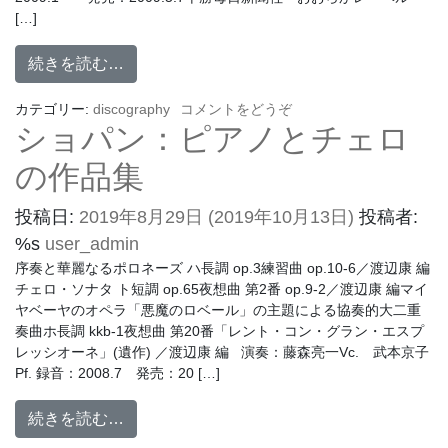
[…]
続きを読む…
カテゴリー:
discography
コメントをどうぞ
ショパン：ピアノとチェロ
の作品集
投稿日:
2019年8月29日
(2019年10月13日)
投稿者:
%s
user_admin
序奏と華麗なるポロネーズ ハ長調 op.3練習曲 op.10-6／渡辺康 編
チェロ・ソナタ ト短調 op.65夜想曲 第2番 op.9-2／渡辺康 編マイ
ヤベーヤのオペラ「悪魔のロベール」の主題による協奏的大二重
奏曲ホ長調 kkb-1夜想曲 第20番「レント・コン・グラン・エスプ
レッシオーネ」(遺作) ／渡辺康 編 演奏：藤森亮一Vc. 武本京子
Pf. 録音：2008.7 発売：20 […]
続きを読む…