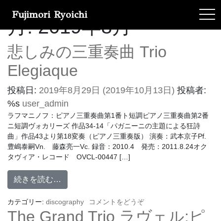
Fujimori Ryoichi
tog
月:
2019年8月
悲しみの三重奏曲 Trio
Elegiaque
投稿日:
2019年8月29日
(2019年10月13日)
投稿者:
%s
user_admin
ラフマニノフ：ピアノ三重奏曲第1番ト短調ピアノ三重奏曲第2番
ニ短調ヴォカリーズ 作品34-14「パガニーニの主題による狂詩
曲」作品43より第18変奏（ピアノ三重奏版） 演奏：武本京子Pf.
豊嶋泰嗣Vn. 藤森亮一Vc. 録音：2010.4 発売：2011.8.24オク
タヴィア・レコード OVCL-00447 […]
続きを読む…
カテゴリー:
discography
コメントをどうぞ
The Grand Trio ラヴェル:ピ