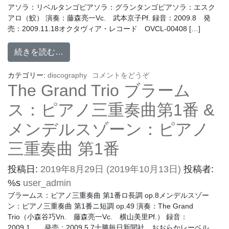
アソラ：リベルタンゴピアソラ：グランタンゴピアソラ：エスク
アロ（鮫） 演奏：藤森亮一Vc. 武本京子Pf. 録音：2009.8 発
売：2009.11.18オクタヴィア・レコード OVCL-00408 […]
続きを読む…
カテゴリー:
discography
コメントをどうぞ
The Grand Trio ブラーム
ス：ピアノ三重奏曲第1番 &
メンデルスゾーン：ピアノ
三重奏曲 第1番
投稿日:
2019年8月29日
(2019年10月13日)
投稿者:
%s
user_admin
ブラームス：ピアノ三重奏曲 第1番ロ長調 op.8メンデルスゾー
ン：ピアノ三重奏曲 第1番ニ短調 op.49 演奏：The Grand
Trio（小森谷巧Vn. 藤森亮一Vc. 横山美里Pf.） 録音：
2009.1 発売：2009.5.7十勝毎日新聞社 おおらかレーベル