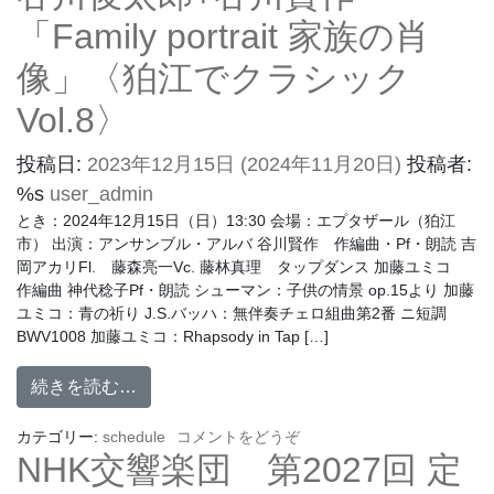
「Family portrait 家族の肖
像」〈狛江でクラシック
Vol.8〉
投稿日:
2023年12月15日
(2024年11月20日)
投稿者:
%s
user_admin
とき：2024年12月15日（日）13:30 会場：エプタザール（狛江
市） 出演：アンサンブル・アルバ 谷川賢作 作編曲・Pf・朗読 吉
岡アカリFl. 藤森亮一Vc. 藤林真理 タップダンス 加藤ユミコ
作編曲 神代稔子Pf・朗読 シューマン：子供の情景 op.15より 加藤
ユミコ：青の祈り J.S.バッハ：無伴奏チェロ組曲第2番 ニ短調
BWV1008 加藤ユミコ：Rhapsody in Tap […]
続きを読む…
カテゴリー:
schedule
コメントをどうぞ
NHK交響楽団 第2027回 定