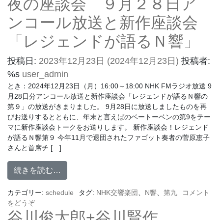
夜の座談会 ９月２８日ア
ンコール放送と新作座談会
「レジェンドが語るＮ響」
投稿日:
2023年12月23日
(2024年12月23日)
投稿者:
%s
user_admin
とき：2024年12月23日（月）16:00～18:00 NHK FMラジオ放送 9
月28日分アンコール放送と新作座談会「レジェンドが語るＮ響の
第９」の放送がきまりました。 9月28日に放送しましたものを再
びお送りするとともに、年末と言えばのベートーベンの第9をテー
マに新作座談会トークをお送りします。 新作座談会！レジェンド
が語るＮ響第９ 今年11月で退団されたファゴット奏者の菅原恵子
さんと首席チ […]
続きを読む…
カテゴリー:
schedule
タグ:
NHK交響楽団
、
N響
、
第九
コメント
をどうぞ
谷川俊太郎+谷川賢作