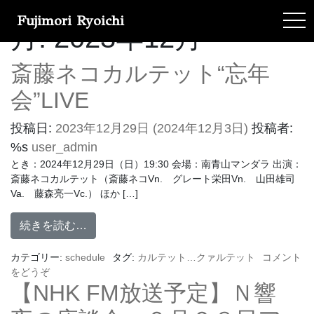
Fujimori Ryoichi
tog
月:
2023年12月
斎藤ネコカルテット“忘年
会”LIVE
投稿日:
2023年12月29日
(2024年12月3日)
投稿者:
%s
user_admin
とき：2024年12月29日（日）19:30 会場：南青山マンダラ 出演：
斎藤ネコカルテット（斎藤ネコVn. グレート栄田Vn. 山田雄司
Va. 藤森亮一Vc.） ほか […]
続きを読む…
カテゴリー:
schedule
タグ:
カルテット…クァルテット
コメント
をどうぞ
【NHK FM放送予定】Ｎ響