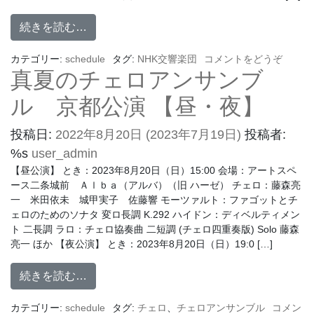
続きを読む…
カテゴリー:
schedule
タグ:
NHK交響楽団
コメントをどうぞ
真夏のチェロアンサンブ
ル 京都公演 【昼・夜】
投稿日:
2022年8月20日
(2023年7月19日)
投稿者:
%s
user_admin
【昼公演】 とき：2023年8月20日（日）15:00 会場：アートスペ
ース二条城前 Ａｌｂａ（アルバ）（旧 ハーゼ） チェロ：藤森亮
一 米田依未 城甲実子 佐藤響 モーツァルト：ファゴットとチ
ェロのためのソナタ 変ロ長調 K.292 ハイドン：ディベルティメン
ト 二長調 ラロ：チェロ協奏曲 二短調 (チェロ四重奏版) Solo 藤森
亮一 ほか 【夜公演】 とき：2023年8月20日（日）19:0 […]
続きを読む…
カテゴリー:
schedule
タグ:
チェロ
、
チェロアンサンブル
コメン