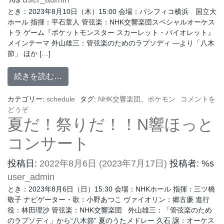
とき：2023年8月10日（木）15:00 会場：パシフィコ横浜 国立大
ホール 指揮：平石章人 管弦楽：NHK交響楽団スペシャルオーケス
トラ ゲーム『ポケットモンスター スカーレット・バイオレット』
メインテーマ 外山雄三：管弦楽のためのラプソディ ―より「八木
節」 ほか […]
続きを読む…
カテゴリー:
schedule
タグ:
NHK交響楽団
、
ポケモン
コメントを
どうぞ
夏だ！祭りだ！！N響ほっと
コンサート
投稿日:
2022年8月6日
(2023年7月17日)
投稿者: %s
user_admin
とき：2023年8月6日（日）15:30 会場：NHKホール 指揮：三ツ橋
敬子 ナビゲーター・歌：小野あつこ ヴァイオリン：郷古廉 進行
役：林田理沙 管弦楽：NHK交響楽団 外山雄三：「管弦楽のため
のラプソディ」から“八木節” 夏のうたメドレー 久石 譲：オーケス