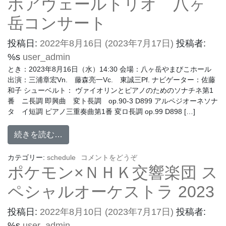
ボアヴェールトリオ 八ヶ
岳コンサート
投稿日:
2022年8月16日
(2023年7月17日)
投稿者:
%s
user_admin
とき：2023年8月16日（水）14:30 会場：八ヶ岳やまびこホール
出演：三浦章宏Vn. 藤森亮一Vc. 東誠三Pf. ナビゲーター：佐藤
和子 シューベルト： ヴァイオリンとピアノのためのソナチネ第1
番 ニ長調 即興曲 変ト長調 op.90-3 D899 アルペジオーネソナ
タ イ短調 ピアノ三重奏曲第1番 変ロ長調 op.99 D898 […]
続きを読む…
カテゴリー:
schedule
コメントをどうぞ
ポケモン×ＮＨＫ交響楽団 ス
ペシャルオーケストラ 2023
投稿日:
2022年8月10日
(2023年7月17日)
投稿者:
%s
user_admin