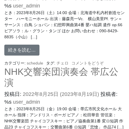
%s
user_admin
とき：2023年8月26日（土）14:00 会場：北海道中札内村創造セン
ター ハーモニーホール 出演：藤森亮一Vc. 横山美里Pf. サン＝
サーンス：白鳥 ショパン：幻想即興曲第4番 嬰ハ短調 遺作 op.66
ピアソラ：ル・グラン・タンゴ ほか お問い合わせ：090-8429-
8835（小山） […]
続きを読む…
カテゴリー:
schedule
タグ:
チェロ
コメントをどうぞ
NHK交響楽団演奏会 帯広公
演
投稿日:
2022年8月25日
(2023年8月19日)
投稿者:
%s
user_admin
とき：2023年8月25日（金）19:00 会場：帯広市民文化ホール 大
ホール 指揮：アンドリス・ポーガ ピアノ：松田華音 管弦楽：
NHK交響楽団 チャイコフスキー：ピアノ協奏曲第1番 変ロ短調 作
品23 チャイコフスキー：交響曲第6番 ロ短調「悲愴」 作品74 […]