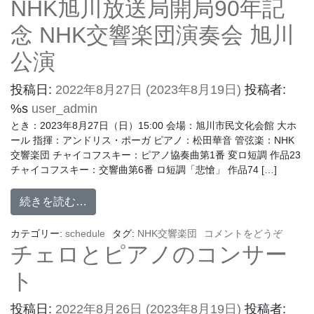
NHK旭川放送局開局90年記
念 NHK交響楽団演奏会 旭川
公演
投稿日:
2022年8月27日
(2023年8月19日)
投稿者:
%s
user_admin
とき：2023年8月27日（日）15:00 会場：旭川市民文化会館 大ホ
ール 指揮：アンドリス・ポーガ ピアノ：松田華音 管弦楽：NHK
交響楽団 チャイコフスキー：ピアノ協奏曲第1番 変ロ短調 作品23
チャイコフスキー：交響曲第6番 ロ短調「悲愴」 作品74 […]
続きを読む…
カテゴリー:
schedule
タグ:
NHK交響楽団
コメントをどうぞ
チェロとピアノのコンサー
ト
投稿日:
2022年8月26日
(2023年8月19日)
投稿者: