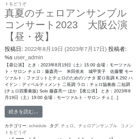
トをどうぞ
真夏のチェロアンサンブル
コンサート2023 大阪公演
【昼・夜】
投稿日:
2022年8月19日
(2023年7月17日)
投稿者:
%s
user_admin
【昼公演】 とき：2023年8月19日（土）15:00 会場：モーツァル
ト・サロン チェロ：藤森亮一 米田依未 城甲実子 佐藤響 モー
ツァルト：ファゴットとチェロのためのソナタ 変ロ長調 K.292 ハ
イドン：ディベルティメント 二長調 ラロ：チェロ協奏曲 二短調
(チェロ四重奏版) Solo 藤森亮一 ほか 【夜公演】 とき：2023年8
月19日（土）19:00 会場：モーツァルト・サロン チェ […]
続きを読む…
カテゴリー:
schedule
タグ:
チェロ
、
チェロアンサンブル
コメン
トをどうぞ