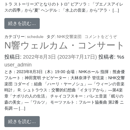
トラ ストーリーズ“となりのトトロ” ピアソラ：「ブエノスアイレ
スの四季」から“夏” ヘンデル：「水上の音楽」から“アラ・ […]
続きを読む…
カテゴリー:
schedule
タグ:
NHK交響楽団
コメントをどうぞ
N響ウェルカム・コンサート
投稿日:
2022年8月3日
(2023年7月17日)
投稿者: %s
user_admin
とき：2023年8月3日（木）19:00 会場：NHKホール 指揮：熊倉優
フルート：神田寛明 ナビゲーター：大林奈津子 管弦楽：NHK交響
楽団 コダーイ：組曲 「ハーリ・ヤーノシュ」―「ウィーンの音楽
時計」 R. シュトラウス：交響的幻想曲「イタリアから」―第4楽
章「ナポリの人の生活」 チャイコフスキー：バレエ音楽「眠りの
森の美女」―「ワルツ」 モーツァルト：フルート協奏曲 第2番 ニ
長調 ― […]
続きを読む…