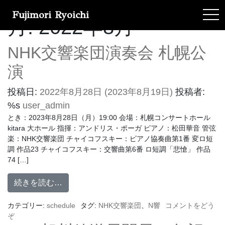
Fujimori Ryoichi
tog
月:
2022年8月
NHK交響楽団演奏会 札幌公
演
投稿日:
2022年8月28日
(2023年8月19日)
投稿者:
%s
user_admin
とき：2023年8月28日（月）19:00 会場：札幌コンサートホール
kitara 大ホール 指揮：アンドリス・ポーガ ピアノ：松田華音 管弦
楽：NHK交響楽団 チャイコフスキー：ピアノ協奏曲第1番 変ロ短
調 作品23 チャイコフスキー：交響曲第6番 ロ短調「悲愴」 作品
74 […]
続きを読む…
カテゴリー:
schedule
タグ:
NHK交響楽団
、
N響
コメントをどう
ぞ