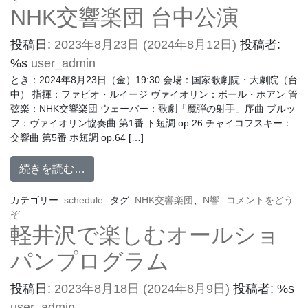
NHK交響楽団 台中公演
投稿日:
2023年8月23日
(2024年8月12日)
投稿者:
%s
user_admin
とき：2024年8月23日（金）19:30 会場：国家歌劇院・大劇院（台
中） 指揮：ファビオ・ルイージ ヴァイオリン：ポール・ホアン 管
弦楽：NHK交響楽団 ウェーバー：歌劇「魔弾の射手」序曲 ブルッ
フ：ヴァイオリン協奏曲 第1番 ト短調 op.26 チャイコフスキー：
交響曲 第5番 ホ短調 op.64 […]
続きを読む…
カテゴリー:
schedule
タグ:
NHK交響楽団
、
N響
コメントをどう
ぞ
軽井沢で楽しむオールショ
パンプログラム
投稿日:
2023年8月18日
(2024年8月9日)
投稿者: %s
user_admin