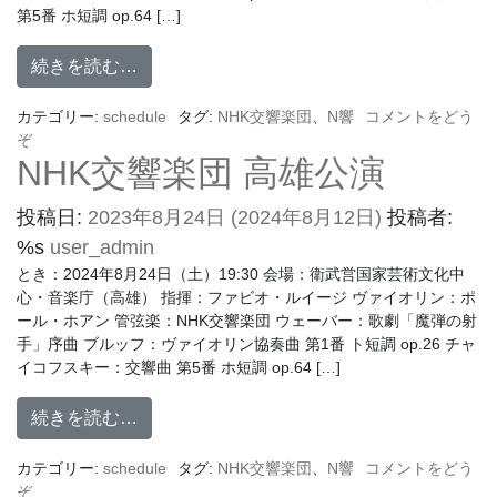
第5番 ホ短調 op.64 […]
続きを読む…
カテゴリー:
schedule
タグ:
NHK交響楽団
、
N響
コメントをどう
ぞ
NHK交響楽団 高雄公演
投稿日:
2023年8月24日
(2024年8月12日)
投稿者:
%s
user_admin
とき：2024年8月24日（土）19:30 会場：衛武営国家芸術文化中
心・音楽庁（高雄） 指揮：ファビオ・ルイージ ヴァイオリン：ポ
ール・ホアン 管弦楽：NHK交響楽団 ウェーバー：歌劇「魔弾の射
手」序曲 ブルッフ：ヴァイオリン協奏曲 第1番 ト短調 op.26 チャ
イコフスキー：交響曲 第5番 ホ短調 op.64 […]
続きを読む…
カテゴリー:
schedule
タグ:
NHK交響楽団
、
N響
コメントをどう
ぞ