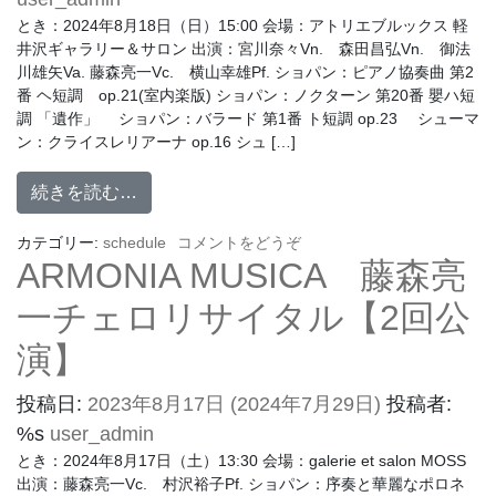
とき：2024年8月18日（日）15:00 会場：アトリエブルックス 軽
井沢ギャラリー＆サロン 出演：宮川奈々Vn. 森田昌弘Vn. 御法
川雄矢Va. 藤森亮一Vc. 横山幸雄Pf. ショパン：ピアノ協奏曲 第2
番 ヘ短調 op.21(室内楽版) ショパン：ノクターン 第20番 嬰ハ短
調 「遺作」 ショパン：バラード 第1番 ト短調 op.23 シューマ
ン：クライスレリアーナ op.16 シュ […]
続きを読む…
カテゴリー:
schedule
コメントをどうぞ
ARMONIA MUSICA 藤森亮
一チェロリサイタル【2回公
演】
投稿日:
2023年8月17日
(2024年7月29日)
投稿者:
%s
user_admin
とき：2024年8月17日（土）13:30 会場：galerie et salon MOSS
出演：藤森亮一Vc. 村沢裕子Pf. ショパン：序奏と華麗なポロネ