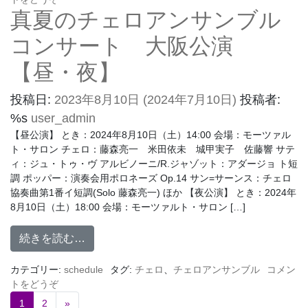
真夏のチェロアンサンブル
コンサート 大阪公演
【昼・夜】
投稿日:
2023年8月10日
(2024年7月10日)
投稿者:
%s
user_admin
【昼公演】 とき：2024年8月10日（土）14:00 会場：モーツァル
ト・サロン チェロ：藤森亮一 米田依未 城甲実子 佐藤響 サテ
ィ：ジュ・トゥ・ヴ アルビノーニ/R.ジャゾット：アダージョ ト短
調 ポッパー：演奏会用ポロネーズ Op.14 サン=サーンス：チェロ
協奏曲第1番イ短調(Solo 藤森亮一) ほか 【夜公演】 とき：2024年
8月10日（土）18:00 会場：モーツァルト・サロン […]
続きを読む…
カテゴリー:
schedule
タグ:
チェロ
、
チェロアンサンブル
コメン
トをどうぞ
1
2
»