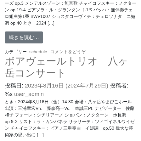
ーズ op.3 メンデルスゾーン：無言歌 チャイコフスキー：ノクター
ン op.19-4 ピアソラ：ル・グランタンゴ J.S バッハ：無伴奏チェ
ロ組曲第1番 BWV1007 ショスタコーヴィチ：チェロソナタ ニ短
調 op.40 とき：2024 […]
続きを読む…
カテゴリー:
schedule
コメントをどうぞ
ボアヴェールトリオ 八ヶ
岳コンサート
投稿日:
2023年8月16日
(2024年7月29日)
投稿者:
%s
user_admin
とき：2024年8月16日（金）14:30 会場：八ヶ岳やまびこホール
出演：三浦章宏Vn. 藤森亮一Vc. 東誠三Pf. ナビゲーター 佐藤
和子 フォーレ：シチリアーノ ショパン：ノクターン ホ長調
op.9-2 リスト：ラ・カンパネラ サラサーテ：ツィゴイネルワイゼ
ン チャイコフスキー：ピアノ三重奏曲 イ短調 op.50 偉大な芸
術家の思い出に […]