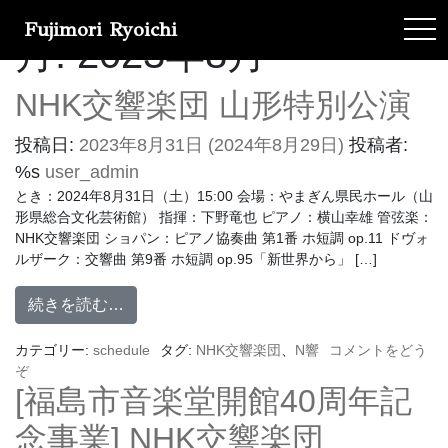
Fujimori Ryoichi
tog
月:
2023年8月
NHK交響楽団 山形特別公演
投稿日:
2023年8月31日
(2024年8月29日)
投稿者:
%s
user_admin
とき：2024年8月31日（土）15:00 会場：やまぎん県民ホール（山
形県総合文化芸術館） 指揮：下野竜也 ピアノ：横山幸雄 管弦楽：
NHK交響楽団 ショパン：ピアノ協奏曲 第1番 ホ短調 op.11 ドヴォ
ルザーク：交響曲 第9番 ホ短調 op.95「新世界から」 […]
続きを読む…
カテゴリー:
schedule
タグ:
NHK交響楽団
、
N響
コメントをどう
ぞ
[福島市音楽堂開館40周年記
念事業] NHK交響楽団