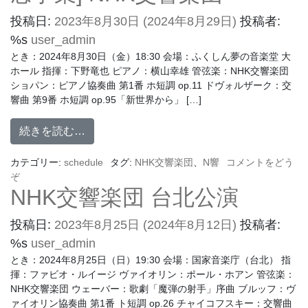
投稿日:
2023年8月30日
(2024年8月29日)
投稿者:
%s
user_admin
とき：2024年8月30日（金）18:30 会場：ふくしん夢の音楽堂 大
ホール 指揮：下野竜也 ピアノ：横山幸雄 管弦楽：NHK交響楽団
ショパン：ピアノ協奏曲 第1番 ホ短調 op.11 ドヴォルザーク：交
響曲 第9番 ホ短調 op.95「新世界から」 […]
続きを読む…
カテゴリー:
schedule
タグ:
NHK交響楽団
、
N響
コメントをどう
ぞ
NHK交響楽団 台北公演
投稿日:
2023年8月25日
(2024年8月12日)
投稿者:
%s
user_admin
とき：2024年8月25日（日）19:30 会場：国家音楽庁（台北） 指
揮：ファビオ・ルイージ ヴァイオリン：ポール・ホアン 管弦楽：
NHK交響楽団 ウェーバー：歌劇「魔弾の射手」序曲 ブルッフ：ヴ
ァイオリン協奏曲 第1番 ト短調 op.26 チャイコフスキー：交響曲