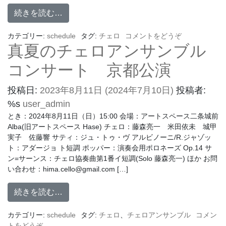
続きを読む…
カテゴリー:
schedule
タグ:
チェロ
コメントをどうぞ
真夏のチェロアンサンブル
コンサート 京都公演
投稿日:
2023年8月11日
(2024年7月10日)
投稿者:
%s
user_admin
とき：2024年8月11日（日）15:00 会場：アートスペース二条城前
Alba(旧アートスペース Hase) チェロ：藤森亮一 米田依未 城甲
実子 佐藤響 サティ：ジュ・トゥ・ヴ アルビノーニ/R.ジャゾッ
ト：アダージョ ト短調 ポッパー：演奏会用ポロネーズ Op.14 サ
ン=サーンス：チェロ協奏曲第1番イ短調(Solo 藤森亮一) ほか お問
い合わせ：hima.cello@gmail.com […]
続きを読む…
カテゴリー:
schedule
タグ:
チェロ
、
チェロアンサンブル
コメン
トをどうぞ